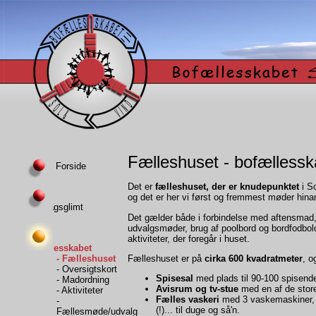
Fælleshuset - bofællessk
Forside
Det er
fælleshuset, der er knudepunktet
i S
og det er her vi først og fremmest møder hina
Hverdagsglimt
Det gælder både i forbindelse med aftensmad, 
udvalgsmøder, brug af poolbord og bordfodbold
aktiviteter, der foregår i huset.
Bofællesskabet
Fælleshuset er på
cirka 600 kvadratmeter
, o
- Fælleshuset
- Oversigtskort
Spisesal
med plads til 90-100 spisend
- Madordning
Avisrum og tv-stue
med en af de store
- Aktiviteter
Fælles vaskeri
med 3 vaskemaskiner, 3
-
(!)... til duge og så'n.
Fællesmøde/udvalg