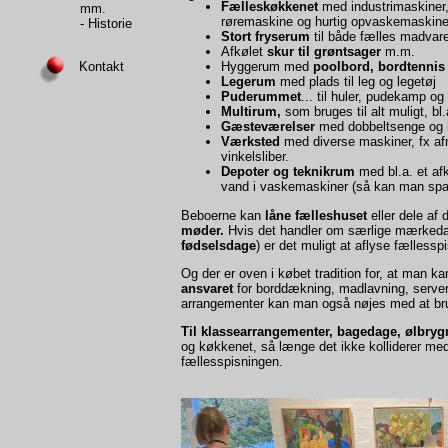
Fælleskøkkenet
med industrimaskiner, 
mm.
røremaskine og hurtig opvaskemaskine
- Historie
Stort fryserum
til både fælles madvare
Afkølet
skur til grøntsager
m.m.
Kontakt
Hyggerum med
poolbord, bordtennis
Legerum
med plads til leg og legetøj
Puderummet
... til huler, pudekamp og
Multirum,
som bruges til alt muligt, bl
Gæsteværelser
med dobbeltsenge og h
Værksted
med diverse maskiner, fx af
vinkelsliber.
Depoter og teknikrum
med bl.a. et af
vand i vaskemaskiner (så kan man spa
Beboerne kan
låne fælleshuset
eller dele af d
møder.
Hvis det handler om særlige mærkeda
fødselsdage
) er det muligt at aflyse fællesspi
Og der er oven i købet tradition for, at man k
ansvaret
for borddækning, madlavning, serveri
arrangementer kan man også nøjes med at br
Til klassearrangementer, bagedage, ølbrygn
og køkkenet, så længe det ikke kolliderer med
fællesspisningen.