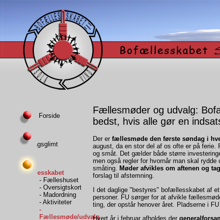
Fællesmøder og udvalg: Bofæ
Forside
bedst, hvis alle gør en indsat
Der er
fællesmøde den første søndag i h
Hverdagsglimt
august, da en stor del af os ofte er på ferie
og småt. Det gælder både større investering
men også regler for hvornår man skal rydde 
småting.
Møder afvikles om aftenen og tag
Bofællesskabet
forslag til afstemning.
- Fælleshuset
- Oversigtskort
I det daglige "bestyres" bofællesskabet af e
- Madordning
personer. FU sørger for at afvikle fællesmøde
- Aktiviteter
ting, der opstår henover året. Pladserne i FU 
-
Fællesmøde/udvalg
Hvert år i februar afholdes der
generalforsa