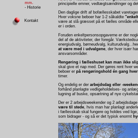
mm.
principielle emner, vedtægtsændringer og d
- Historie
Den daglige drift af bofællesskabet varetage
Hver voksne beboer har 1-2 såkaldte
"enkel
Kontakt
være at slå græsset på et fælles område eller 
er i orden.
Foruden enkeltpersonsopgaverne er der nog
del af de aktiviteter, der foregår. Værksted
energiudvalg, børneudvalg, kulturudvalg...h
at være med i udvalgene
, der hver især ha
ansvarsområder.
Rengøring i fælleshuset kan man ikke sli
skal give et nap med. Der gøres rent hver wee
beboer er
på rengøringshold én gang hve
timer.
Og endelig er der
arbejdsdag eller -weeken
forhånd planlagte vedligeholdelses- og anlæg
lugning af buske, opsætning af nye cykelstat
Der er 2 arbejdsweekender og 2 arbejdsdage
være til stede
, hvis man har planlagt ander
i fællesskab skal fungere og holdes ved lige,
som bidrager - og så er det typisk enormt
hy